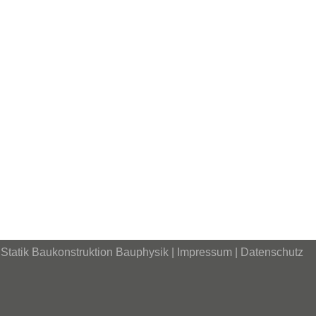
 Statik Baukonstruktion Bauphysik |
Impressum
|
Datenschutz